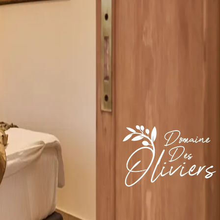
/ الليلة
بيت ضيافة حصري في حدائق زيتون منسّقة، يطلّ على البحر الأبيض ا