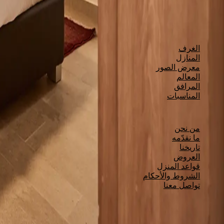
+961 71 111 521
info@ddolb.com
سمار جبيل، البترون، لبنان
استكشف
الغرف
المنازل
معرض الصور
المعالم
المرافق
المناسبات
معلومات
من نحن
ما نقدّمه
تاريخنا
العروض
قواعد المنزل
الشروط والأحكام
تواصل معنا
الأخبار والعروض
اشترك لتصلك آخر أخبارنا وعروضنا.