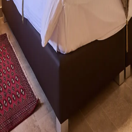
@domainedesolivierslb