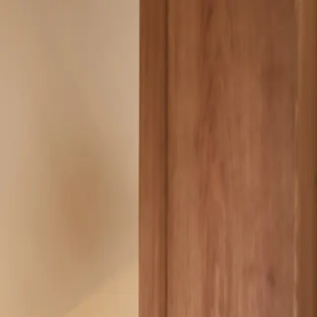
الغرف
المنازل
معرض الصور
التجارب
عن الدومين
تواصل معنا
ع
تحقّق من التوفّر
غرفة كلاسيكية
Figuier
Z13